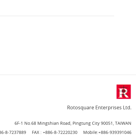
Rotosquare Enterprises Ltd.
6F-1 No.68 Mingshian Road, Pingtung City 90051, TAIWAN
86-8-7237889
FAX : +886-8-72220230
Mobile:
+886-
939391046