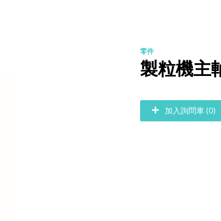
零件
製粒機主
加入詢問車 (0)