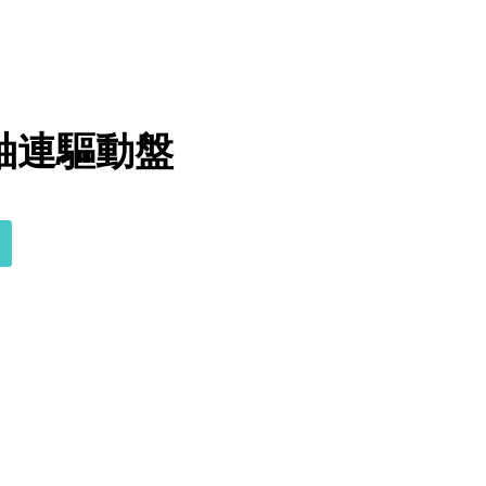
軸連驅動盤