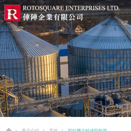
製粒機主軸連驅動盤
產品介紹
零件