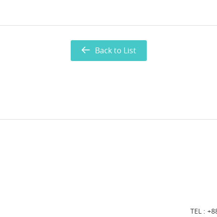
Back to List
TEL :
+8